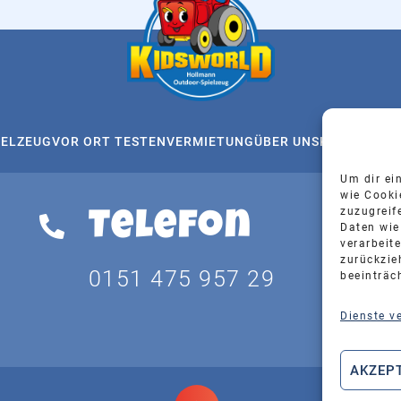
IELZEUG
VOR ORT TESTEN
VERMIETUNG
ÜBER UNS
KONTAKT
AN
Um dir ei
wie Cooki
zuzugreif
Telefon
Daten wie
verarbeite
zurückzie
0151 475 957 29
beeinträc
Dienste v
AKZEP