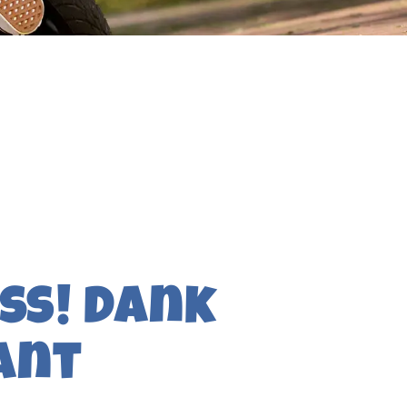
aß! Dank
ant