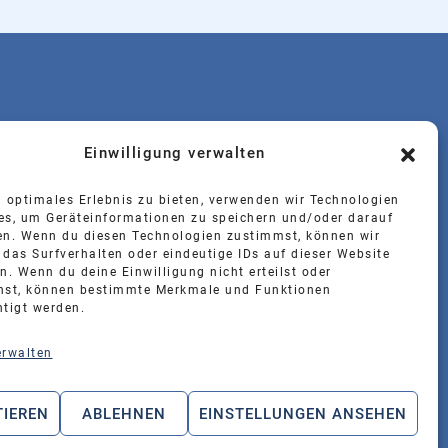
Einwilligung verwalten
GEBOTE
SHOP
n optimales Erlebnis zu bieten, verwenden wir Technologien
es, um Geräteinformationen zu speichern und/oder darauf
en. Wenn du diesen Technologien zustimmst, können wir
E-mail
 das Surfverhalten oder eindeutige IDs auf dieser Website
n. Wenn du deine Einwilligung nicht erteilst oder
hst, können bestimmte Merkmale und Funktionen
info@kw-hollmann.de
htigt werden.
erwalten
TIEREN
ABLEHNEN
EINSTELLUNGEN ANSEHEN